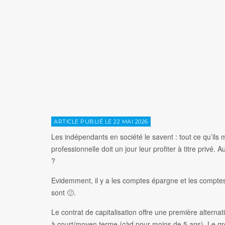
ARTICLE PUBLIÉ LE 22 MAI 2026
Les indépendants en société le savent : tout ce qu’ils 
professionnelle doit un jour leur profiter à titre privé. A
?
Evidemment, il y a les comptes épargne et les comptes
sont 🙁.
Le contrat de capitalisation offre une première alternat
à court/moyen terme (càd pour moins de 5 ans). Le gr