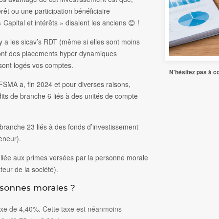
érêt ou une participation bénéficiaire
« Capital et intérêts » disaient les anciens 😊 !
 y a les sicav’s RDT (même si elles sont moins
 sont des placements hyper dynamiques
sont logés vos comptes.
N'hésitez pas à co
 FSMA a, fin 2024 et pour diverses raisons,
dits de branche 6 liés à des unités de compte
e branche 23 liés à des fonds d’investissement
reneur).
e liée aux primes versées par la personne morale
teur de la société).
ersonnes morales ?
taxe de 4,40%. Cette taxe est néanmoins