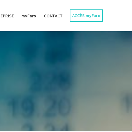
ACCÈS
myFaro
EPRISE
myFaro
CONTACT